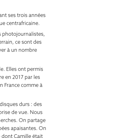
ant ses trois années
e centrafricaine.
s photojournalistes,
errain, ce sont des
iver à un nombre
le. Elles ont permis
re en 2017 par les
 en France comme à
 disques durs : des
 prise de vue. Nous
herches. On partage
ppées apaisantes. On
ie dont Camille était