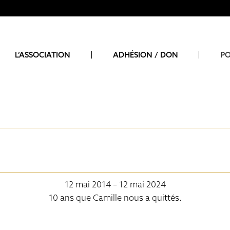
L’ASSOCIATION
ADHÉSION / DON
PO
L’ASSOCIATION
ADHESION
CENT
PROJETS EN COURS
DON
SOU
ACTIONS 2014 À AUJOURD’HUI
SOUD
FA
VISA POUR L’IMAGE
JO
 PRESSE
HOM
TARI
12 mai 2014 – 12 mai 2024
10 ans que Camille nous a quittés.