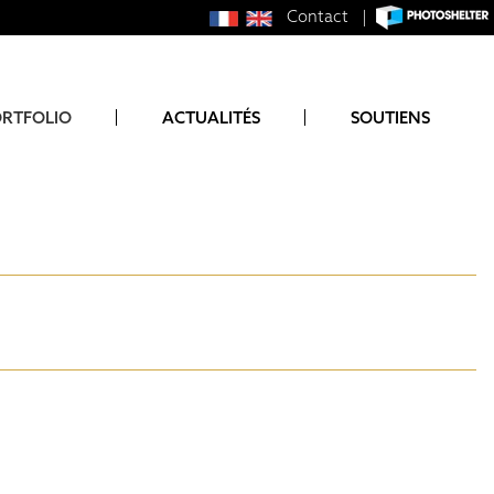
Contact
|
RTFOLIO
ACTUALITÉS
SOUTIENS
RAFRIQUE
DAN
AN DU SUD
SHION WEEK
NGLEI
MAGE
FS