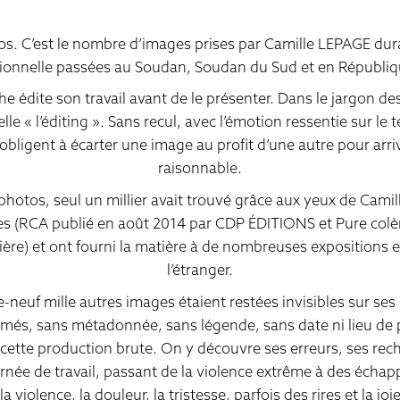
os. C’est le nombre d’images prises par Camille LEPAGE dur
ssionnelle passées au Soudan, Soudan du Sud et en Républiqu
édite son travail avant de le présenter. Dans le jargon de
lle « l’éditing ». Sans recul, avec l’émotion ressentie sur le t
 obligent à écarter une image au profit d’une autre pour arr
raisonnable.
photos, seul un millier avait trouvé grâce aux yeux de Camil
res (RCA publié en août 2014 par CDP ÉDITIONS et Pure colè
nière) et ont fourni la matière à de nombreuses expositions
l’étranger.
-neuf mille autres images étaient restées invisibles sur ses
bîmés, sans métadonnée, sans légende, sans date ni lieu de
cette production brute. On y découvre ses erreurs, ses rec
urnée de travail, passant de la violence extrême à des écha
a violence, la douleur, la tristesse, parfois des rires et la jo